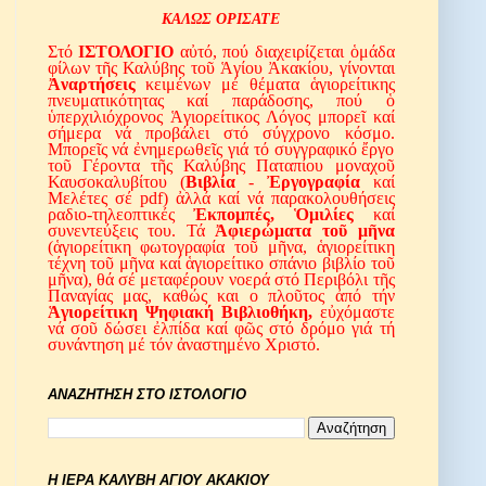
ΚΑΛΩΣ ΟΡΙΣΑΤΕ
Στό
ΙΣΤΟΛΟΓΙΟ
αὐτό, πού διαχειρίζεται ὁμάδα
φίλων τῆς Καλύβης τοῦ Ἁγίου Ἀκακίου, γίνονται
Ἀναρτήσεις
κειμένων μέ θέματα ἁγιορείτικης
πνευματικότητας καί παράδοσης, πού ὁ
ὑπερχιλιόχρονος Ἁγιορείτικος Λόγος μπορεῖ καί
σήμερα νά προβάλει στό σύγχρονο κόσμο.
Μπορεῖς νά ἐνημερωθεῖς γιά τό συγγραφικό ἔργο
τοῦ Γέροντα τῆς Καλύβης Παταπίου μοναχοῦ
Καυσοκαλυβίτου (
Βιβλία
-
Ἐργογραφία
καί
Μελέτες σέ pdf) ἀλλά καί νά παρακολουθήσεις
ραδιο-τηλεοπτικές
Ἐκπομπές, Ὁμιλίες
καί
συνεντεύξεις του. Τά
Ἀφιερώματα τοῦ μῆνα
(ἁγιορείτικη φωτογραφία τοῦ μῆνα, ἁγιορείτικη
τέχνη τοῦ μῆνα καί ἁγιορείτικο σπάνιο βιβλίο τοῦ
μῆνα), θά σέ μεταφέρουν νοερά στό Περιβόλι τῆς
Παναγίας μας,
καθώς και ο πλοῦτος ἀπό τήν
Ἁγιορείτικη Ψηφιακή Βιβλιοθήκη,
εὐχόμαστε
νά σοῦ δώσει ἐλπίδα καί φῶς στό δρόμο γιά τή
συνάντηση μέ τόν ἀναστημένο Χριστό.
ΑΝΑΖΗΤΗΣΗ ΣΤΟ ΙΣΤΟΛΟΓΙΟ
Η ΙΕΡΑ ΚΑΛΥΒΗ ΑΓΙΟΥ ΑΚΑΚΙΟΥ