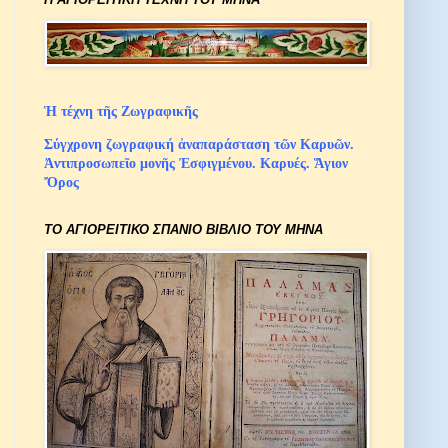
Ἡ τέχνη τῆς Ζωγραφικῆς
Σύγχρονη ζωγραφική ἀναπαράσταση τῶν Καρυῶν.
Ἀντιπροσωπεῖο μονῆς Ἐσφιγμένου. Καρυές. Ἅγιον
Ὄρος
ΤΟ ΑΓΙΟΡΕΙΤΙΚΟ ΣΠΑΝΙΟ ΒΙΒΛΙΟ ΤΟΥ ΜΗΝΑ