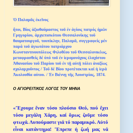
Ὁ Παλαμᾶς ἐκεῖνος
ἤτοι, Βίος ἀξιοθαύμαστος τοῦ ἐν ἁγίοις πατρός ἡμῶν
Γρηγορίου, ἀρχιεπισκόπου Θεσσαλονίκης τοῦ
θαυματουργοῦ, τουπίκλην, Παλαμᾶ, συγγραφείς μέν
παρά τοῦ ἁγιωτάτου πατριάρχου
Κωνσταντινουπόλεως Φιλοθέου τοῦ Θεσσαλονικέως,
μεταφρασθείς δέ ὑπό τοῦ ἐν ἱερομονάχοις ἐλαχίστου
Ἀθανασίου τοῦ Παρίου τοῦ ἐν τῇ αὐτῇ πόλει ἀναξίως
σχολαρχοῦντος / Τοῦ δέ Βίου προτέτακται καί ἡ ἱερά
Ἀκολουθία αὐτου. / Ἐν Βιέννῃ τῆς Ἀουστρίας, 1874.
Ο ΑΓΙΟΡΕΙΤΙΚΟΣ ΛΟΓΟΣ ΤΟΥ ΜΗΝΑ
«Ἔχουμε ἕναν τόσο πλούσιο Θεό, πού ἔχει
τόσο μεγάλη Χάρη, καί ὅμως ζοῦμε τόσο
φτωχά. Λυπούμαστε γιά τό παραμικρό. Αὐτό
εἶναι κατάντημα! Ἔπρεπε ἡ ζωή μας νά