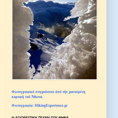
Φωτογραφικό στιγμιότυπο ἀπό τήν χιονισμένη
κορυφή τοῦ Ἄθωνα.
Φωτογραφία: HikingExperience.gr
Η ΑΓΙΟΡΕΙΤΙΚΗ ΤΕΧΝΗ ΤΟΥ ΜΗΝΑ