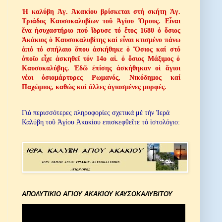
Ἡ καλύβη Ἁγ. Ἀκακίου βρίσκεται στή σκήτη Ἁγ.
Τριάδος Καυσοκαλυβίων τοῦ Ἁγίου Ὄρους. Εἶναι
ἕνα ἡσυχαστήριο πού ἵδρυσε τό ἔτος 1680 ὁ ὅσιος
Ἀκάκιος ὁ Καυσοκαλυβίτης καί εἶναι κτισμένο πάνω
ἀπό τό σπήλαιο ὅπου ἀσκήθηκε ὁ Ὅσιος καί στό
ὁποῖο εἶχε ἀσκηθεῖ τόν 14ο αἰ. ὁ ὅσιος Μάξιμος ὁ
Καυσοκαλύβης. Ἐδῶ ἐπίσης ἀσκήθηκαν οἱ ἅγιοι
νέοι ὁσιομάρτυρες Ρωμανός, Νικόδημος καί
Παχώμιος, καθώς καί ἄλλες ἁγιασμένες μορφές.
Γιά περισσότερες πληροφορίες σχετικά μέ τήν Ἱερά
Καλύβη τοῦ Ἁγίου Ἀκακίου επισκεφθεῖτε τό ἱστολόγιο:
ΑΠΟΛΥΤΙΚΙΟ ΑΓΙΟΥ ΑΚΑΚΙΟΥ ΚΑΥΣΟΚΑΛΥΒΙΤΟΥ