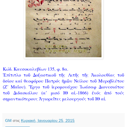
Κώδ. Καυσοκαλυβίων 135, φ. 8α.
Ἐπίτιτλο τοῦ Δοξαστικοῦ τῆς Λιτῆς τῆς Ἀκολουθίας τοῦ
ὁσίου καί θεοφόρου Πατρός ἡμῶν Νείλου τοῦ Μυροβλύτου
(Ζ’ Μαΐου). Ἔργο τοῦ ἱερομονάχου Ἰωάσαφ Διονυσιάτου
τοῦ Διδασκάλου (α’ μισό ΙΘ αἰ.-1866) ἐνός ἀπό τούς
σημαντικότερους Ἁγιορεῖτες μελουργούς τοῦ ΙΘ αἰ.
GM
στις
Κυριακή, Ιανουαρίου 25, 2015